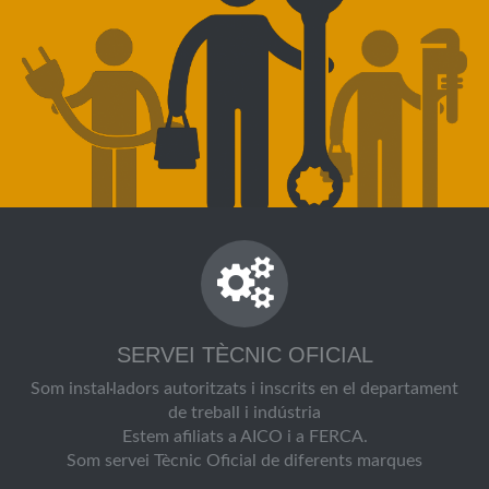
SERVEI TÈCNIC OFICIAL
Som instal·ladors autoritzats i inscrits en el departament
de treball i indústria
Estem afiliats a AICO i a FERCA.
Som servei Tècnic Oficial de diferents marques