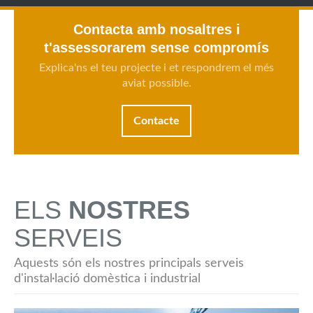
Contacta amb nosaltres i
t'assessorarem sense compromís
Explica'ns el teu projecte i et respondrem el més
aviat possible.
Contacte
ELS
NOSTRES
SERVEIS
Aquests són els nostres principals serveis
d'instal·lació domèstica i industrial