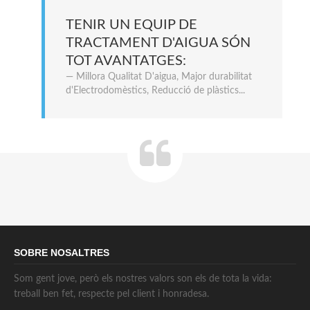
TENIR UN EQUIP DE
TRACTAMENT D'AIGUA SÓN
TOT AVANTATGES:
Millora Qualitat D'aigua, Major durabilitat
d'Electrodomèstics, Reducció de plàstics...
SOBRE NOSALTRES
Som gent jove, però els nostres valors son els de tota la vida:
treball ben fet, respecte pel client i honradesa.